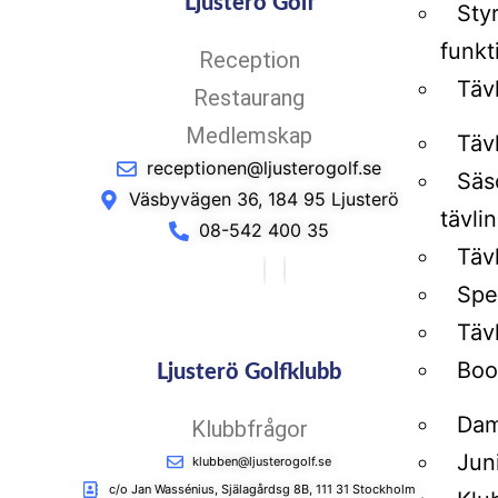
Ljusterö Golf
Sty
funkt
Reception
Täv
Restaurang
Medlemskap
Täv
receptionen@ljusterogolf.se
Säs
Väsbyvägen 36, 184 95 Ljusterö
tävli
08-542 400 35
Tävl
Spe
Täv
Boo
Ljusterö Golfklubb
Dam
Klubbfrågor
Jun
klubben@ljusterogolf.se
c/o Jan Wassénius, Själagårdsg 8B, 111 31 Stockholm