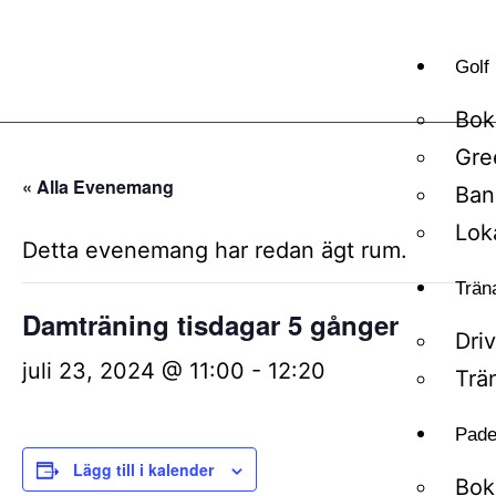
Golf
Bok
Gre
« Alla Evenemang
Ban
Lok
Detta evenemang har redan ägt rum.
Trän
Damträning tisdagar 5 gånger
Dri
juli 23, 2024 @ 11:00
-
12:20
Trä
Pade
Lägg till i kalender
Bok