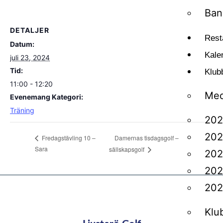
Ban
DETALJER
Rest
Datum:
Kale
juli 23, 2024
Tid:
Klub
11:00 - 12:20
Med
Evenemang Kategori:
Träning
202
202
Damernas tisdagsgolf –
Fredagstävling 10 –
Sara
sällskapsgolf
202
202
202
Klu